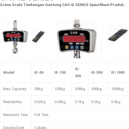
Crane Scale Timbangan Gantung CAS IE SERIES Spesifikasi Produk :
IE-
Model
IE-50
IE-100
IE-500
IE-1000
300
Max. Capacity
50kg
100kg
300kg
500kg
1000kg
Readability
0.02kg
0.05kg
0.1kg
0.2kg
0.5kg
Maximum Tare
Full Tare
Display Digit
5 digits