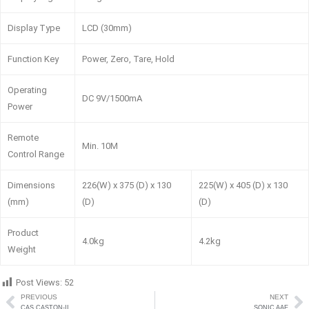
Display Type
LCD (30mm)
Function Key
Power, Zero, Tare, Hold
Operating
DC 9V/1500mA
Power
Remote
Min. 10M
Control Range
Dimensions
226(W) x 375 (D) x 130
225(W) x 405 (D) x 130
(mm)
(D)
(D)
Product
4.0kg
4.2kg
Weight
Post Views:
52
PREVIOUS
NEXT
CAS CASTON-II
SONIC AAE