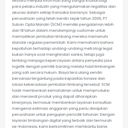
terbaru menjadi informasi yang sangat krusial bagi
para pelaku industri yang mengutamakan legalitas dan
akurasi dalam setiap transaksi bisnisnya. Sebagai
perusahaan yang telah berdiri sejak tahun 2005, PT
Suban Cipta Mandiri (SCM) memiliki pengalaman lebih
dari 18 tahun dalam mendampingi customer untuk
memastikan jembatan timbang mereka memenuhi
standar regulasi pemerintah. Kami memahami bahwa
kepatuhan terhadap undang-undang metrologi legal
bukan hanya soal menghindari sanksi, tetapi juga
tentang menjaga kepercayaan antara penyedia jasa
logistik dengan pemilik barang melalui hasil timbangan
yang sah secara hukum. Biaya tera ulang sendiri
bervariasi tergantung pada kapasitas tonase dan
lokasi keberadaan jembatan timbang tersebut. SCM
hadir memberikan kemandirian untuk memproduksi
dan merawat produk yang dapat diharapkan
kinerjanya, termasuk memberikan layanan konsultasi
mengenai estimasi anggaran yang perlu disiapkan
perusahaan untuk pengujian periodik tahunan. Dengan
layanan timbangan digital yang terbaik dan termurah
se-Indonesia, kami berkomitmen membantu bisnis