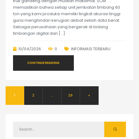
truk gandeng dengan muatan maksimal. SCM
memastikan bahwa setiap unit jembatan timbang 60
ton yang kami produksi memiliki tingkat akurasi tinggi
guna menghindari kerugian akibat selisih data berat.
Sebagai perusahaan yang bergerak di bidang
timbangan digital dan […]
10/04/2026
0
INFORMASI TERBARU
CONTINUE READING
1
2
…
29