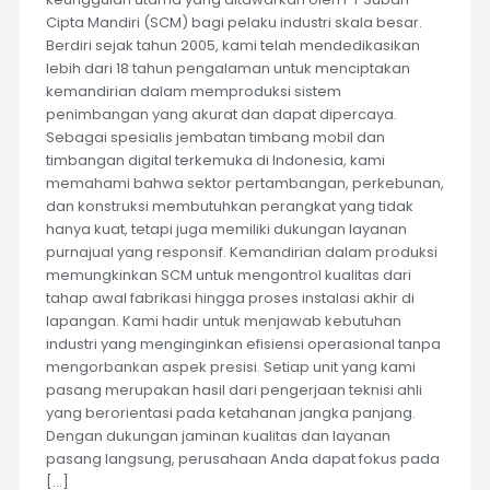
Cipta Mandiri (SCM) bagi pelaku industri skala besar.
Berdiri sejak tahun 2005, kami telah mendedikasikan
lebih dari 18 tahun pengalaman untuk menciptakan
kemandirian dalam memproduksi sistem
penimbangan yang akurat dan dapat dipercaya.
Sebagai spesialis jembatan timbang mobil dan
timbangan digital terkemuka di Indonesia, kami
memahami bahwa sektor pertambangan, perkebunan,
dan konstruksi membutuhkan perangkat yang tidak
hanya kuat, tetapi juga memiliki dukungan layanan
purnajual yang responsif. Kemandirian dalam produksi
memungkinkan SCM untuk mengontrol kualitas dari
tahap awal fabrikasi hingga proses instalasi akhir di
lapangan. Kami hadir untuk menjawab kebutuhan
industri yang menginginkan efisiensi operasional tanpa
mengorbankan aspek presisi. Setiap unit yang kami
pasang merupakan hasil dari pengerjaan teknisi ahli
yang berorientasi pada ketahanan jangka panjang.
Dengan dukungan jaminan kualitas dan layanan
pasang langsung, perusahaan Anda dapat fokus pada
[…]