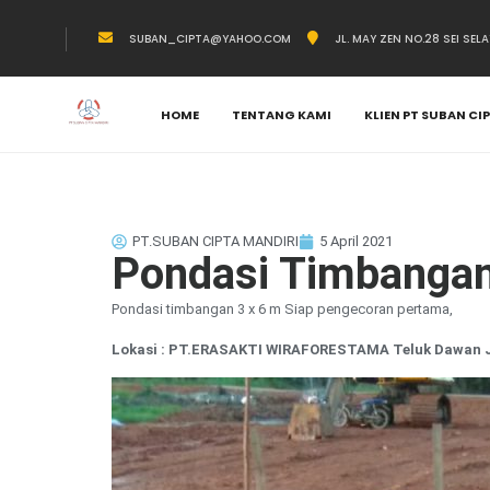
SUBAN_CIPTA@YAHOO.COM
JL. MAY ZEN NO.28 SEI SEL
HOME
TENTANG KAMI
KLIEN PT SUBAN CI
PT.SUBAN CIPTA MANDIRI
5 April 2021
Pondasi Timbangan
Pondasi timbangan 3 x 6 m Siap pengecoran pertama,
Lokasi : PT.ERASAKTI WIRAFORESTAMA Teluk Dawan 