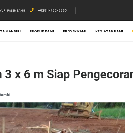
AYUR, PALEMBANG
+62811-732-3860
PTA MANDIRI
PRODUK KAMI
PROYEK KAMI
KEGIATAN KAMI
 3 x 6 m Siap Pengecora
Jambi