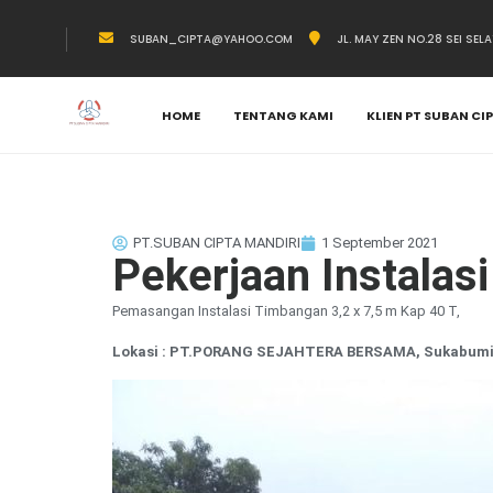
SUBAN_CIPTA@YAHOO.COM
JL. MAY ZEN NO.28 SEI SEL
HOME
TENTANG KAMI
KLIEN PT SUBAN CI
PT.SUBAN CIPTA MANDIRI
1 September 2021
Pekerjaan Instalas
Pemasangan Instalasi Timbangan 3,2 x 7,5 m Kap 40 T,
Lokasi : PT.PORANG SEJAHTERA BERSAMA, Sukabum