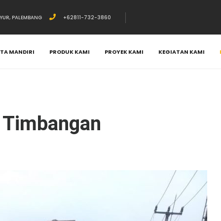
AYUR, PALEMBANG
+62811-732-3860
PTA MANDIRI
PRODUK KAMI
PROYEK KAMI
KEGIATAN KAMI
i Timbangan
i