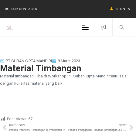
OUR CONTACTS
SIGN IN
PT.SUBAN CIPTA MANDIRI
8 Maret 2023
Material Timbangan
Material timbangan Tiba di Workshop PT Suban Cipta Mandiri tentu saja
dengan kulialitas material yang baik
Post Views:
57
PREVIOUS
NEXT
Proses Pabrikasi Timbangan di Workshop PT. SUBAN CIPTA MANDIRI
Proses Penggalian Pondasi Timbangan 3,4 x 12 m Musi Banyuasin